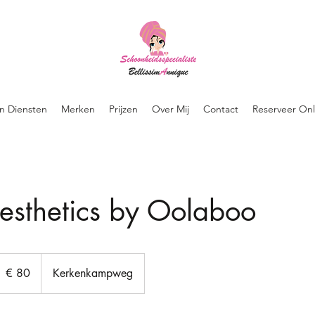
jn Diensten
Merken
Prijzen
Over Mij
Contact
Reserveer Onl
esthetics by Oolaboo
0
uro
€ 80
Kerkenkampweg