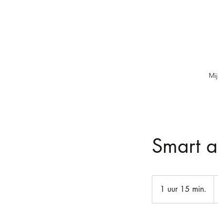
Mi
Smart a
8
e
1 uur 15 min.
1
u
u