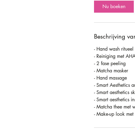
1
Nu boeken
5
m
i
n
Beschrijving va
.
- Hand wash ritueel
- Reiniging met AHA
- 2 fase peeling
- Matcha masker
- Hand massage
- Smart Aesthetics 
- Smart aesthetics sk
- Smart aesthetics ins
- Matcha thee met w