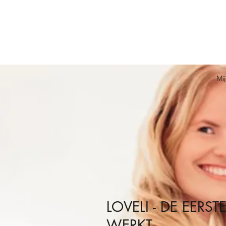
Mi
LOVELI - DE EER
WERKT