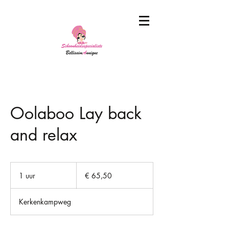
Oolaboo Lay back
and relax
65,50
euro
1 uur
1
€ 65,50
u
u
Kerkenkampweg