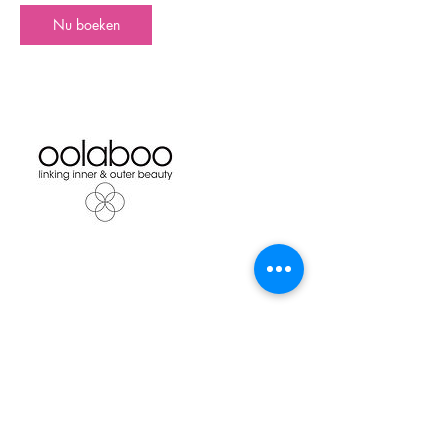
Nu boeken
Contactgegevens
Kerkenkampweg 19, 8171 LZ Vaassen,
Netherlands
06 50245386
annique_x@hotmail.com